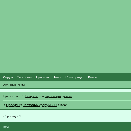
Форум
Участники
Правила
Поиск
Регистрация
Войти
Активные темы
Привет, Гость!
Войдите
или
зарегистрируйтесь
.
»
Бреед:D
»
Тестовый форум 2:D
»
new
Страница:
1
new